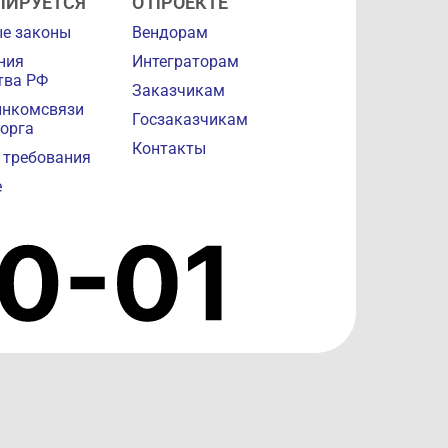
ЛИРУЕТСЯ
О ПРОЕКТЕ
е законы
Вендорам
ния
Интеграторам
тва РФ
Заказчикам
инкомсвязи
Госзаказчикам
орга
Контакты
 требования
е