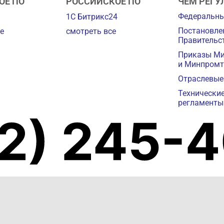
ОЕ ПО
РОССИЙСКОЕ ПО
ЧЕМ РЕГУ
Федеральны
1С Битрикс24
Постановле
е
смотреть все
Правительс
Приказы М
и Минпромт
Отраслевые
Технически
регламенты