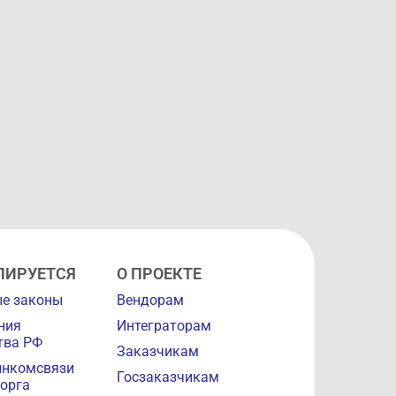
ЛИРУЕТСЯ
О ПРОЕКТЕ
е законы
Вендорам
ния
Интеграторам
тва РФ
Заказчикам
инкомсвязи
Госзаказчикам
орга