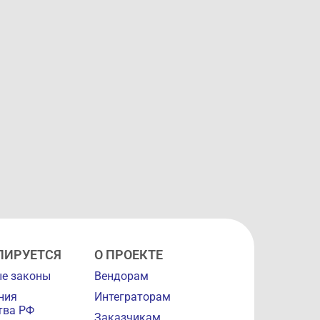
ЛИРУЕТСЯ
О ПРОЕКТЕ
е законы
Вендорам
ния
Интеграторам
тва РФ
Заказчикам