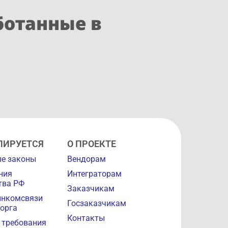
ботанные в
ЛИРУЕТСЯ
О ПРОЕКТЕ
е законы
Вендорам
ния
Интеграторам
тва РФ
Заказчикам
инкомсвязи
Госзаказчикам
орга
Контакты
 требования